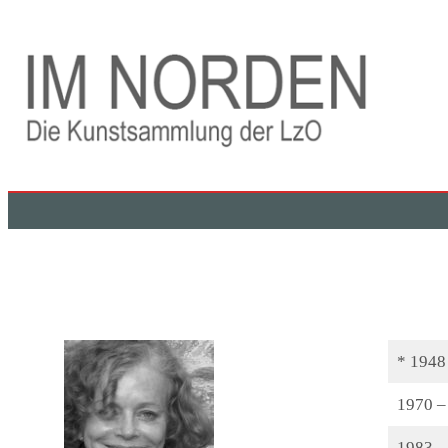
Zum
Inhalt
springen
* 1948
1970 –
1983 –