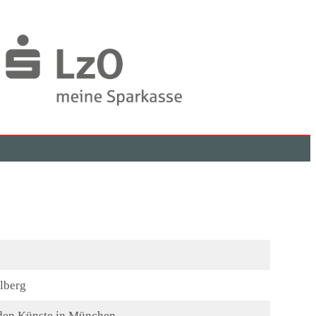
lberg
nden Künste in München