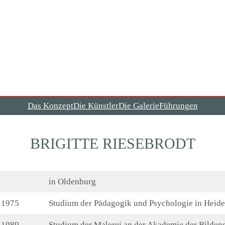
Das Konzept
Die Künstler
Die Galerie
Führungen
BRIGITTE RIESEBRODT
in Oldenburg
 1975
Studium der Pädagogik und Psychologie in Heide
 1989
Studium der Malerei an der Akademie der Bilde